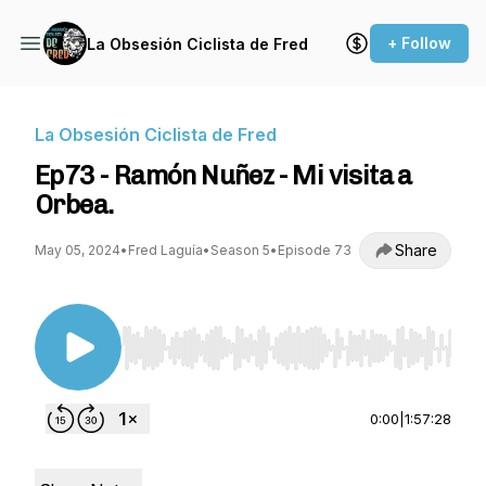
+ Follow
La Obsesión Ciclista de Fred
La Obsesión Ciclista de Fred
Ep73 - Ramón Nuñez - Mi visita a
Orbea.
Share
May 05, 2024
•
Fred Laguía
•
Season 5
•
Episode 73
Use Left/Right to seek, Home/End to jump to st
0:00
|
1:57:28